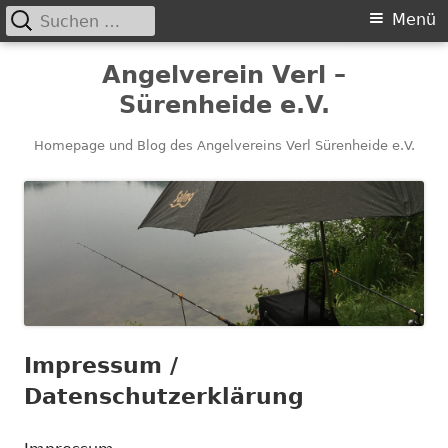
Suchen
Primäres
Menü
nach:
Menü
Springe
Angelverein Verl –
zum
Sürenheide e.V.
Inhalt
Homepage und Blog des Angelvereins Verl Sürenheide e.V.
Impressum /
Datenschutzerklärung