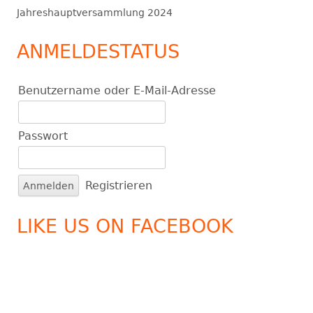
Jahreshauptversammlung 2024
ANMELDESTATUS
Benutzername oder E-Mail-Adresse
Passwort
A
Registrieren
l
t
LIKE US ON FACEBOOK
e
r
n
a