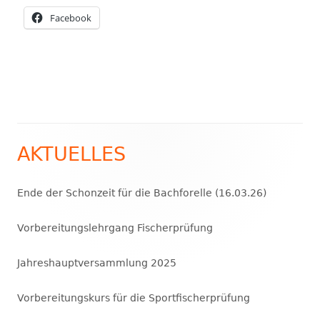
In
Facebook
neuem
Fenster
öffnen
AKTUELLES
Haupt-
Seitenleiste
Ende der Schonzeit für die Bachforelle (16.03.26)
Vorbereitungslehrgang Fischerprüfung
Jahreshauptversammlung 2025
Vorbereitungskurs für die Sportfischerprüfung