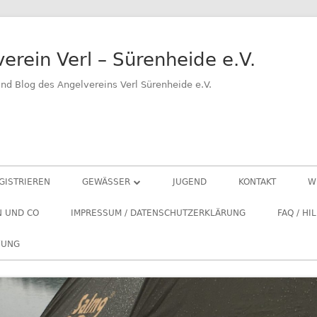
erein Verl – Sürenheide e.V.
d Blog des Angelvereins Verl Sürenheide e.V.
GISTRIEREN
GEWÄSSER
JUGEND
KONTAKT
W
VERLER SEE
N UND CO
IMPRESSUM / DATENSCHUTZERKLÄRUNG
FAQ / HI
GROSSER BENTFELDER SEE
FUNG
KLEINER BENTFELD SEE
NETTELNBRECKER SEE