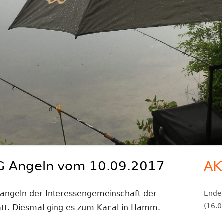
DALKE
LANDER BACH
ÖLBACH
WAPEL
IG Angeln vom 10.09.2017
AK
Ha
Se
angeln der Interessengemeinschaft der
Ende 
(16.0
tatt. Diesmal ging es zum Kanal in Hamm.