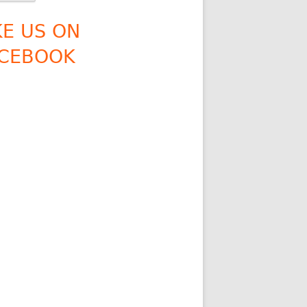
KE US ON
CEBOOK
n der IG Angeln vom 10.09.2017