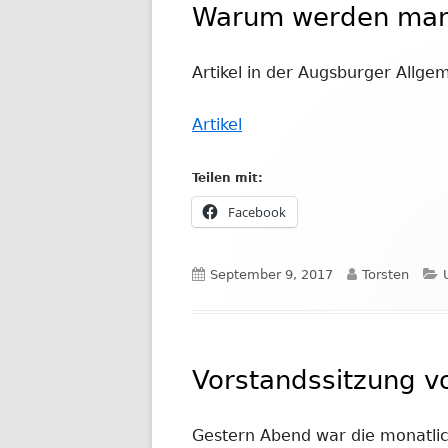
Warum werden manc
Artikel in der Augsburger Allg
Artikel
Teilen mit:
In
Facebook
neuem
Fenster
Veröffentlicht
Autor
September 9, 2017
Torsten
öffnen
am
Vorstandssitzung 
Gestern Abend war die monatlic