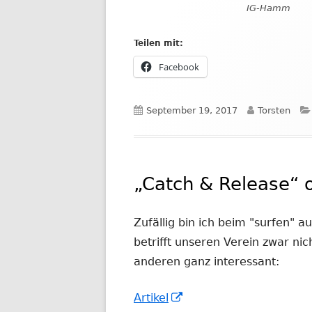
IG-Hamm
Teilen mit:
In
Facebook
neuem
Fenster
Veröffentlicht
Autor
September 19, 2017
Torsten
öffnen
am
„Catch & Release“ 
Zufällig bin ich beim "surfen" a
betrifft unseren Verein zwar nic
anderen ganz interessant:
In
Artikel