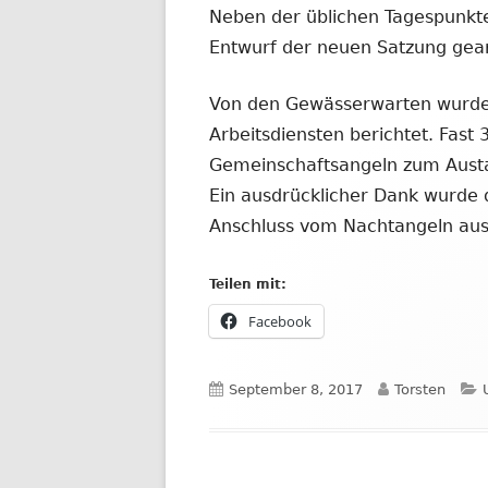
Neben der üblichen Tagespunkt
Entwurf der neuen Satzung gear
Von den Gewässerwarten wurde
Arbeitsdiensten berichtet. Fast
Gemeinschaftsangeln zum Austa
Ein ausdrücklicher Dank wurde 
Anschluss vom Nachtangeln au
Teilen mit:
In
Facebook
neuem
Fenster
Veröffentlicht
Autor
September 8, 2017
Torsten
öffnen
am