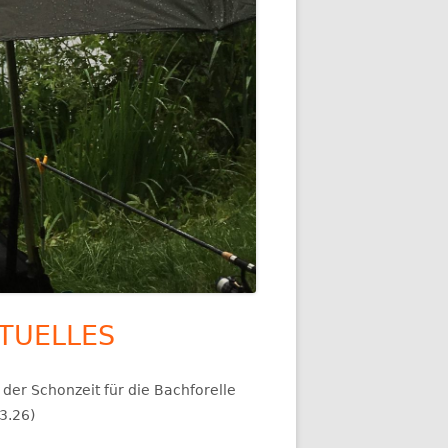
TUELLES
upt-
itenleiste
der Schonzeit für die Bachforelle
3.26)