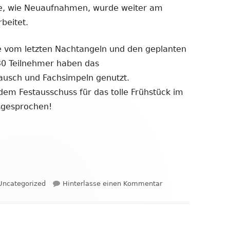
e, wie Neuaufnahmen, wurde weiter am
beitet.
 vom letzten Nachtangeln und den geplanten
 30 Teilnehmer haben das
usch und Fachsimpeln genutzt.
dem Festausschuss für das tolle Frühstück im
sgesprochen!
Kategorien
zu Vorstandssitzun
Uncategorized
Hinterlasse einen Kommentar