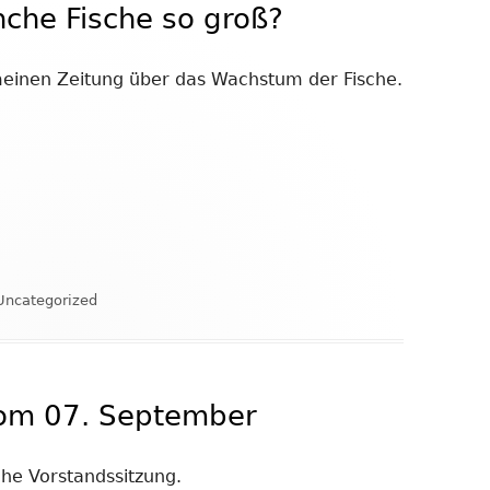
he Fische so groß?
emeinen Zeitung über das Wachstum der Fische.
Kategorien
Uncategorized
vom 07. September
he Vorstandssitzung.