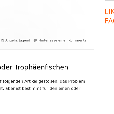
l
t
LI
e
FA
r
n
a
Kategorien
zu Jugendangel
IG Angeln
,
Jugend
Hinterlasse einen Kommentar
t
i
v
oder Trophäenfischen
e
:
uf folgenden Artikel gestoßen, das Problem
ht, aber ist bestimmt für den einen oder