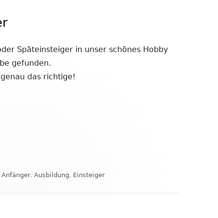
er
 oder Späteinsteiger in unser schönes Hobby
ube gefunden.
 genau das richtige!
Kategorien
Anfänger
,
Ausbildung
,
Einsteiger