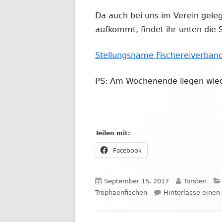
neuem
Da auch bei uns im Verein geleg
Fenster
aufkommt, findet ihr unten di
öffnen
Stellungsname Fischereiverba
PS: Am Wochenende liegen wied
Teilen mit:
In
Facebook
neuem
Fenster
Veröffentlicht
Autor
September 15, 2017
Torsten
öffnen
am
Trophäenfischen
Hinterlasse eine