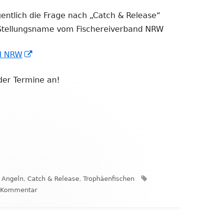
entlich die Frage nach „Catch & Release“
e Stellungsname vom Fischereiverband NRW
In
nd NRW
neuem
er Termine an!
Fenster
öffnen
Kategorien
Schlagwörter
Angeln
,
Catch & Release
,
Trophäenfischen
zu „Catch & Release“ oder Trophäenfischen
n Kommentar