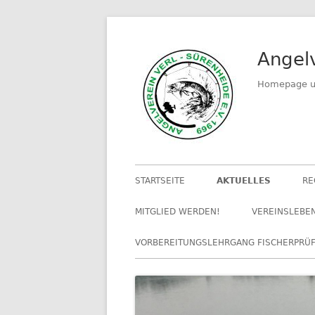
Springe
zum
Angelv
Inhalt
Homepage un
Primäres
STARTSEITE
AKTUELLES
RE
Menü
MITGLIED WERDEN!
VEREINSLEBE
VORBEREITUNGSLEHRGANG FISCHERPRÜ