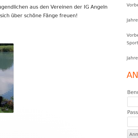
Vorb
ugendlichen aus den Vereinen der IG Angeln
sich über schöne Fänge freuen!
Jahr
Vorbe
Spor
Jahr
AN
Ben
Pas
A