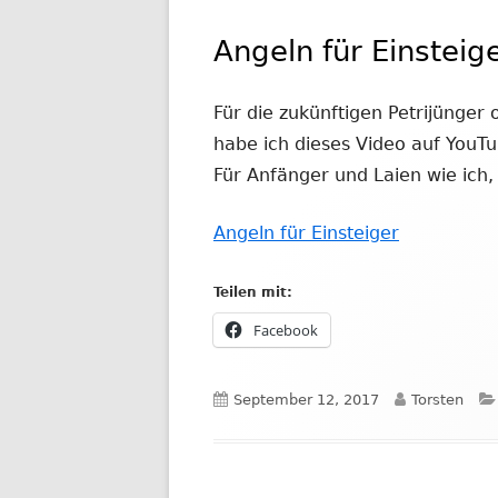
Angeln für Einsteig
Für die zukünftigen Petrijünger
habe ich dieses Video auf YouT
Für Anfänger und Laien wie ich,
Angeln für Einsteiger
Teilen mit:
In
Facebook
neuem
Fenster
Veröffentlicht
Autor
September 12, 2017
Torsten
öffnen
am