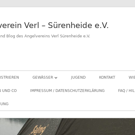
erein Verl – Sürenheide e.V.
d Blog des Angelvereins Verl Sürenheide e.V.
ISTRIEREN
GEWÄSSER
JUGEND
KONTAKT
WI
VERLER SEE
A
N UND CO
IMPRESSUM / DATENSCHUTZERKLÄRUNG
FAQ / HI
GROSSER BENTFELDER SEE
L
FUNG
„
KLEINER BENTFELD SEE
NETTELNBRECKER SEE