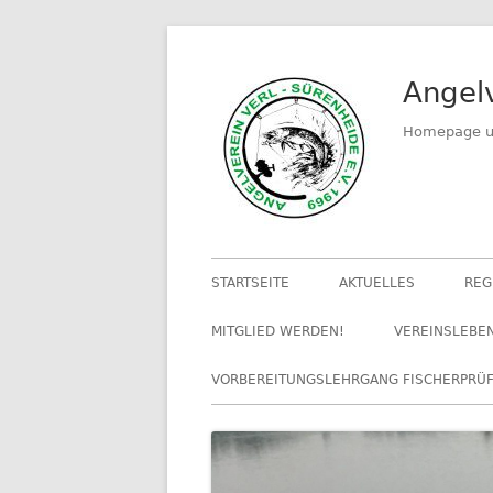
Springe
zum
Angelv
Inhalt
Homepage un
Primäres
STARTSEITE
AKTUELLES
REG
Menü
MITGLIED WERDEN!
VEREINSLEBE
VORBEREITUNGSLEHRGANG FISCHERPRÜ