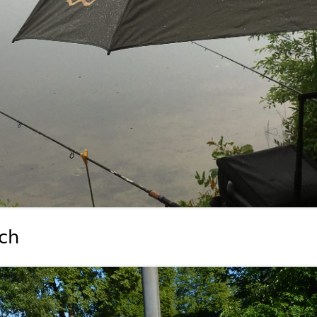
DALKE
LANDER BACH
ÖLBACH
WAPEL
ch