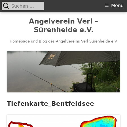
Suchen
Primäres
Menü
nach:
Menü
Springe
Angelverein Verl –
zum
Sürenheide e.V.
Inhalt
Homepage und Blog des Angelvereins Verl Sürenheide e.V.
Tiefenkarte_Bentfeldsee