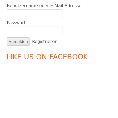
Benutzername oder E-Mail-Adresse
Passwort
A
Registrieren
l
t
LIKE US ON FACEBOOK
e
r
n
a
t
i
v
e