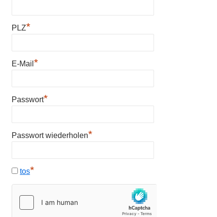
*
PLZ
*
E-Mail
*
Passwort
*
Passwort wiederholen
*
tos
A
l
t