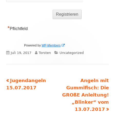
e
r
n
a
*
t
Pflichtfeld
i
v
In
Powered by
WP-Members
e
neuem
Veröffentlicht
Autor
Kategorien
Juli 19, 2017
Torsten
Uncategorized
:
Fenster
öffnen
am
Vorheriger
Nächster
Jugendangeln
Angeln mit
Beitragsnavigation
Beitrag:
Beitrag
15.07.2017
Gummifisch: Die
GROßE Anleitung!
„Blinker“ vom
13.07.2017