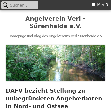
Suchen
Primäres
Menü
nach:
Menü
Springe
Angelverein Verl –
zum
Sürenheide e.V.
Inhalt
Homepage und Blog des Angelvereins Verl Sürenheide e.V.
DAFV bezieht Stellung zu
unbegründeten Angelverboten
in Nord- und Ostsee