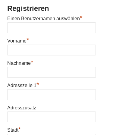
e
Registrieren
r
*
n
Einen Benutzernamen auswählen
a
t
i
*
Vorname
v
e
:
*
Nachname
*
Adresszeile 1
Adresszusatz
*
Stadt