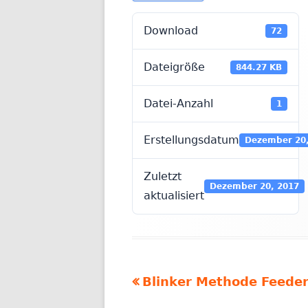
Download
72
Dateigröße
844.27 KB
Datei-Anzahl
1
Erstellungsdatum
Dezember 20,
Zuletzt
Dezember 20, 2017
aktualisiert
Vorheriger
Blinker Methode Feede
Beitragsnavigation
Beitrag: