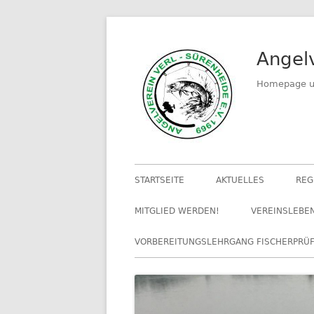
Springe
zum
Angelv
Inhalt
Homepage un
Primäres
STARTSEITE
AKTUELLES
REG
Menü
MITGLIED WERDEN!
VEREINSLEBE
VORBEREITUNGSLEHRGANG FISCHERPRÜ