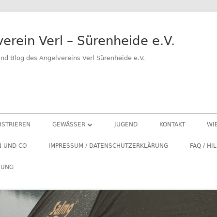
erein Verl – Sürenheide e.V.
d Blog des Angelvereins Verl Sürenheide e.V.
ISTRIEREN
GEWÄSSER
JUGEND
KONTAKT
WI
VERLER SEE
A
N UND CO
IMPRESSUM / DATENSCHUTZERKLÄRUNG
FAQ / HI
GROSSER BENTFELDER SEE
L
FUNG
„
KLEINER BENTFELD SEE
NETTELNBRECKER SEE