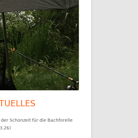
TUELLES
upt-
itenleiste
der Schonzeit für die Bachforelle
3.26)